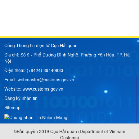
Kỷ niệm 80 năm Ngày truyền thống Hải quan Việt Nam
Thông báo khác
(10/9/1945 - 10/9/2025)
Đấu thầu, đầu tư, mua sắm
Chào mừng Đại hội đại biểu toàn quốc lần thứ XIV của
Đảng
Kế hoạch đấu thầu
Video, Audio
Thông báo mời thầu
Kết quả lựa chọn nhà thầu
Cổng Thông tin điện tử Cục Hải quan
Thông báo khác
Địa chỉ: Số 9 - Phố Dương Đình Nghệ, Phường Yên Hòa, TP. Hà
Nội
Điện thoại: (+8424) 39440833
Email: webmaster@customs.gov.vn
Website:
www.customs.gov.vn
Đăng ký nhận tin
Sitemap
©Bản quyền 2019 Cục Hải quan (Department of Vietnam
Customs)